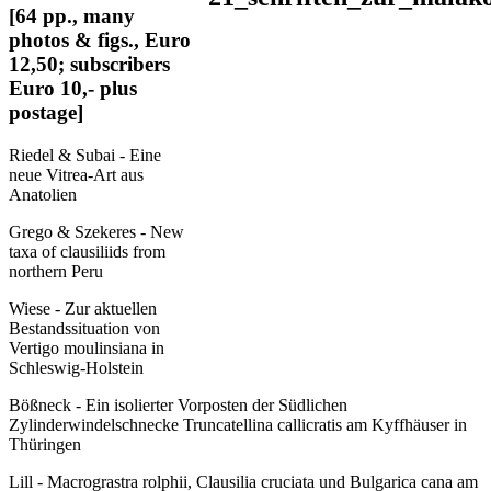
[64 pp., many
photos & figs., Euro
12,50; subscribers
Euro 10,- plus
postage]
Riedel & Subai - Eine
neue Vitrea-Art aus
Anatolien
Grego & Szekeres - New
taxa of clausiliids from
northern Peru
Wiese - Zur aktuellen
Bestandssituation von
Vertigo moulinsiana in
Schleswig-Holstein
Bößneck - Ein isolierter Vorposten der Südlichen
Zylinderwindelschnecke Truncatellina callicratis am Kyffhäuser in
Thüringen
Lill - Macrograstra rolphii, Clausilia cruciata und Bulgarica cana am