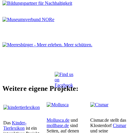
Weitere eigene Projekte:
Mollusca.de
und
Cismar.de stellt das
Das
Kinder-
mollbase.de
sind
Klosterdorf
Cismar
Tierlexikon
ist ein
Seiten, auf denen
und seine