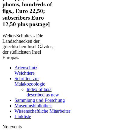
photos, hundreds of
figs., Euro 22,50;
subscribers Euro
12,50 plus postage]
Welter-Schultes - Die
Landschnecken der
griechischen Insel Gávdos,
der südlichsten Insel
Europas.
Artenschutz
Weichtiere
Schriften zur
Malakozoologie
Index of taxa
described as new
Sammlung und Forschung
Museumsbibliothek
Wissenschaftliche Mitarbeiter
Linkliste
No events