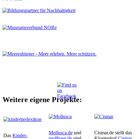
Weitere eigene Projekte:
Mollusca.de
und
Cismar.de stellt das
Das
Kinder-
mollbase.de
sind
Klosterdorf
Cismar