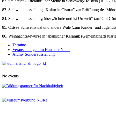
82. Steinreich? Literatur über Steine in Schleswig-Holstein (10.3.20
83. Stellwandausstellung „Kultur in Cismar" zur Eröffnung des Mön
84. Stellwandausstellung über „Schule und ist Umwelt" (auf Gut Gört
85. Ostsee-Schweinswal und andere Wale (zum Kinder- und Jugendta
86. Weihnachtsgewürze in japanischer Keramik (Gemeinschaftsausste
Termine
Veranstaltungen im Haus der Natur
Archiv Sonderausstellung
No events