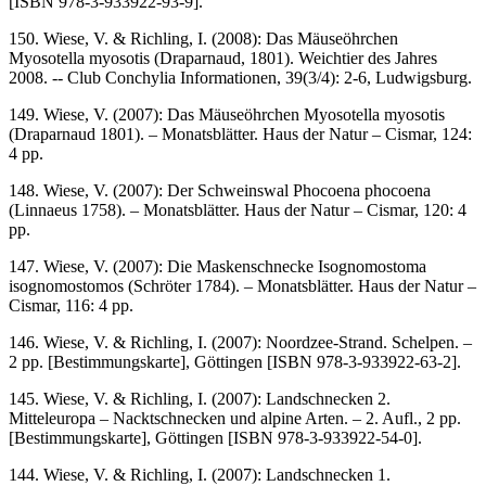
[ISBN 978-3-933922-93-9].
150. Wiese, V. & Richling, I. (2008): Das Mäuseöhrchen
Myosotella myosotis (Draparnaud, 1801). Weichtier des Jahres
2008. -- Club Conchylia Informationen, 39(3/4): 2-6, Ludwigsburg.
149. Wiese, V. (2007): Das Mäuseöhrchen Myosotella myosotis
(Draparnaud 1801). – Monatsblätter. Haus der Natur – Cismar, 124:
4 pp.
148. Wiese, V. (2007): Der Schweinswal Phocoena phocoena
(Linnaeus 1758). – Monatsblätter. Haus der Natur – Cismar, 120: 4
pp.
147. Wiese, V. (2007): Die Maskenschnecke Isognomostoma
isognomostomos (Schröter 1784). – Monatsblätter. Haus der Natur –
Cismar, 116: 4 pp.
146. Wiese, V. & Richling, I. (2007): Noordzee-Strand. Schelpen. –
2 pp. [Bestimmungskarte], Göttingen [ISBN 978-3-933922-63-2].
145. Wiese, V. & Richling, I. (2007): Landschnecken 2.
Mitteleuropa – Nacktschnecken und alpine Arten. – 2. Aufl., 2 pp.
[Bestimmungskarte], Göttingen [ISBN 978-3-933922-54-0].
144. Wiese, V. & Richling, I. (2007): Landschnecken 1.