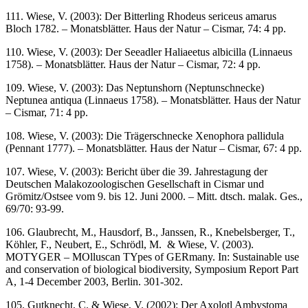
111. Wiese, V. (2003): Der Bitterling Rhodeus sericeus amarus
Bloch 1782. – Monatsblätter. Haus der Natur – Cismar, 74: 4 pp.
110. Wiese, V. (2003): Der Seeadler Haliaeetus albicilla (Linnaeus
1758). – Monatsblätter. Haus der Natur – Cismar, 72: 4 pp.
109. Wiese, V. (2003): Das Neptunshorn (Neptunschnecke)
Neptunea antiqua (Linnaeus 1758). – Monatsblätter. Haus der Natur
– Cismar, 71: 4 pp.
108. Wiese, V. (2003): Die Trägerschnecke Xenophora pallidula
(Pennant 1777). – Monatsblätter. Haus der Natur – Cismar, 67: 4 pp.
107. Wiese, V. (2003): Bericht über die 39. Jahrestagung der
Deutschen Malakozoologischen Gesellschaft in Cismar und
Grömitz/Ostsee vom 9. bis 12. Juni 2000. – Mitt. dtsch. malak. Ges.,
69/70: 93-99.
106. Glaubrecht, M., Hausdorf, B., Janssen, R., Knebelsberger, T.,
Köhler, F., Neubert, E., Schrödl, M. & Wiese, V. (2003).
MOTYGER – MOlluscan TYpes of GERmany. In: Sustainable use
and conservation of biological biodiversity, Symposium Report Part
A, 1-4 December 2003, Berlin. 301-302.
105. Gutknecht, C. & Wiese, V. (2002): Der Axolotl Ambystoma