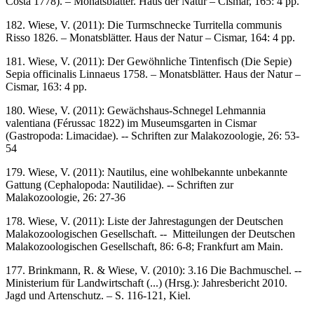
Costa 1778). – Monatsblätter. Haus der Natur – Cismar, 165: 4 pp.
182. Wiese, V. (2011): Die Turmschnecke Turritella communis
Risso 1826. – Monatsblätter. Haus der Natur – Cismar, 164: 4 pp.
181. Wiese, V. (2011): Der Gewöhnliche Tintenfisch (Die Sepie)
Sepia officinalis Linnaeus 1758. – Monatsblätter. Haus der Natur –
Cismar, 163: 4 pp.
180. Wiese, V. (2011): Gewächshaus-Schnegel Lehmannia
valentiana (Férussac 1822) im Museumsgarten in Cismar
(Gastropoda: Limacidae). -- Schriften zur Malakozoologie, 26: 53-
54
179. Wiese, V. (2011): Nautilus, eine wohlbekannte unbekannte
Gattung (Cephalopoda: Nautilidae). -- Schriften zur
Malakozoologie, 26: 27-36
178. Wiese, V. (2011): Liste der Jahrestagungen der Deutschen
Malakozoologischen Gesellschaft. -- Mitteilungen der Deutschen
Malakozoologischen Gesellschaft, 86: 6-8; Frankfurt am Main.
177. Brinkmann, R. & Wiese, V. (2010): 3.16 Die Bachmuschel. --
Ministerium für Landwirtschaft (...) (Hrsg.): Jahresbericht 2010.
Jagd und Artenschutz. – S. 116-121, Kiel.