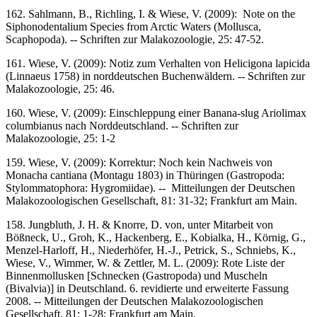
162. Sahlmann, B., Richling, I. & Wiese, V. (2009): Note on the
Siphonodentalium Species from Arctic Waters (Mollusca,
Scaphopoda). -- Schriften zur Malakozoologie, 25: 47-52.
161. Wiese, V. (2009): Notiz zum Verhalten von Helicigona lapicida
(Linnaeus 1758) in norddeutschen Buchenwäldern. -- Schriften zur
Malakozoologie, 25: 46.
160. Wiese, V. (2009): Einschleppung einer Banana-slug Ariolimax
columbianus nach Norddeutschland. -- Schriften zur
Malakozoologie, 25: 1-2
159. Wiese, V. (2009): Korrektur: Noch kein Nachweis von
Monacha cantiana (Montagu 1803) in Thüringen (Gastropoda:
Stylommatophora: Hygromiidae). -- Mitteilungen der Deutschen
Malakozoologischen Gesellschaft, 81: 31-32; Frankfurt am Main.
158. Jungbluth, J. H. & Knorre, D. von, unter Mitarbeit von
Bößneck, U., Groh, K., Hackenberg, E., Kobialka, H., Körnig, G.,
Menzel-Harloff, H., Niederhöfer, H.-J., Petrick, S., Schniebs, K.,
Wiese, V., Wimmer, W. & Zettler, M. L. (2009): Rote Liste der
Binnenmollusken [Schnecken (Gastropoda) und Muscheln
(Bivalvia)] in Deutschland. 6. revidierte und erweiterte Fassung
2008. -- Mitteilungen der Deutschen Malakozoologischen
Gesellschaft, 81: 1-28; Frankfurt am Main.