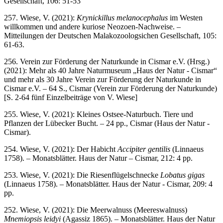
Gesellschaft, 106: 51-53
257. Wiese, V. (2021):
Krynickillus melanocephalus
im Westen
willkommen und andere kuriose Neozoen-Nachweise. –
Mitteilungen der Deutschen Malakozoologsichen Gesellschaft, 105:
61-63.
256. Verein zur Förderung der Naturkunde in Cismar e.V. (Hrsg.)
(2021): Mehr als 40 Jahre Naturmuseum „Haus der Natur - Cismar“
und mehr als 30 Jahre Verein zur Förderung der Naturkunde in
Cismar e.V. – 64 S., Cismar (Verein zur Förderung der Naturkunde)
[S. 2-64 fünf Einzelbeiträge von V. Wiese]
255. Wiese, V. (2021): Kleines Ostsee-Naturbuch. Tiere und
Pflanzen der Lübecker Bucht. – 24 pp., Cismar (Haus der Natur -
Cismar).
254. Wiese, V. (2021): Der Habicht
Accipiter gentilis
(Linnaeus
1758). – Monatsblätter. Haus der Natur – Cismar, 212: 4 pp.
253. Wiese, V. (2021): Die Riesenflügelschnecke
Lobatus gigas
(Linnaeus 1758). – Monatsblätter. Haus der Natur - Cismar, 209: 4
pp.
252. Wiese, V. (2021): Die Meerwalnuss (Meereswalnuss)
Mnemiopsis leidyi
(Agassiz 1865). – Monatsblätter. Haus der Natur