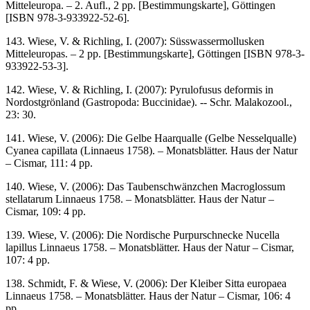
Mitteleuropa. – 2. Aufl., 2 pp. [Bestimmungskarte], Göttingen
[ISBN 978-3-933922-52-6].
143. Wiese, V. & Richling, I. (2007): Süsswassermollusken
Mitteleuropas. – 2 pp. [Bestimmungskarte], Göttingen [ISBN 978-3-
933922-53-3].
142. Wiese, V. & Richling, I. (2007): Pyrulofusus deformis in
Nordostgrönland (Gastropoda: Buccinidae). -- Schr. Malakozool.,
23: 30.
141. Wiese, V. (2006): Die Gelbe Haarqualle (Gelbe Nesselqualle)
Cyanea capillata (Linnaeus 1758). – Monatsblätter. Haus der Natur
– Cismar, 111: 4 pp.
140. Wiese, V. (2006): Das Taubenschwänzchen Macroglossum
stellatarum Linnaeus 1758. – Monatsblätter. Haus der Natur –
Cismar, 109: 4 pp.
139. Wiese, V. (2006): Die Nordische Purpurschnecke Nucella
lapillus Linnaeus 1758. – Monatsblätter. Haus der Natur – Cismar,
107: 4 pp.
138. Schmidt, F. & Wiese, V. (2006): Der Kleiber Sitta europaea
Linnaeus 1758. – Monatsblätter. Haus der Natur – Cismar, 106: 4
pp.