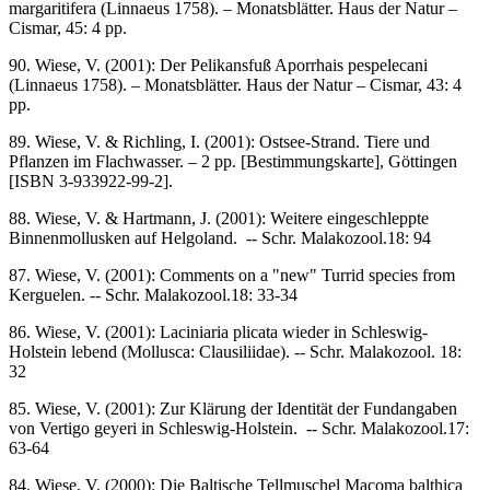
margaritifera (Linnaeus 1758). – Monatsblätter. Haus der Natur –
Cismar, 45: 4 pp.
90. Wiese, V. (2001): Der Pelikansfuß Aporrhais pespelecani
(Linnaeus 1758). – Monatsblätter. Haus der Natur – Cismar, 43: 4
pp.
89. Wiese, V. & Richling, I. (2001): Ostsee-Strand. Tiere und
Pflanzen im Flachwasser. – 2 pp. [Bestimmungskarte], Göttingen
[ISBN 3-933922-99-2].
88. Wiese, V. & Hartmann, J. (2001): Weitere eingeschleppte
Binnenmollusken auf Helgoland. -- Schr. Malakozool.18: 94
87. Wiese, V. (2001): Comments on a "new" Turrid species from
Kerguelen. -- Schr. Malakozool.18: 33-34
86. Wiese, V. (2001): Laciniaria plicata wieder in Schleswig-
Holstein lebend (Mollusca: Clausiliidae). -- Schr. Malakozool. 18:
32
85. Wiese, V. (2001): Zur Klärung der Identität der Fundangaben
von Vertigo geyeri in Schleswig-Holstein. -- Schr. Malakozool.17:
63-64
84. Wiese, V. (2000): Die Baltische Tellmuschel Macoma balthica