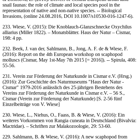
snail faunas: the role of climate and local species pool in the
representation of native and non-native species. -- Biological
Invasions, (online 24.08.2016, DOI 10.1007/s10530-016-1247-6).
233. Wiese, V. (2015): Die Knoblauch-Glanzschnecke Oxychilus
alliarius (Miller 1822). – Monatsblätter. Haus der Natur – Cismar,
198: 4 pp.
232. Beek, J. van der, Sahlmann, B., Jong, A. F. de & Wiese, F.
(2016): Report on the 4th European workshop on scaphopod
molluscs (Cismar, May 1st-May 7th 2015 [= 2016]). -- Spirula, 408:
55-56.
231. Verein zur Förderung der Naturkunde in Cismar e.V. (Hrsg.)
(2016): Zur Geschichte des Naturmuseums "Haus der Natur -
Cismar" 1979-2016 anlässlich des 25-jährigen Bestehens des
Vereins zur Förderung der Naturkunde in Cismar e.V. – 56 S.,
Cismar (Verein zur Förderung der Naturkunde) [S. 2-56 fünf
Einzelbeiträge von V. Wiese]
230. Wiese, L., Niehus, O., Faass, B. & Wiese, V. (2016): Ein
weiteres Vorkommen von Rangia cuneata in Deutschland (Bivalvia:
Mactridae). – Schriften zur Malakozoologie, 29: 53-60.
229. Sahlmann, B. & Wiese, V. (2016): A new scaphopod from