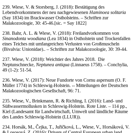
239. Wiese, V. & Storsberg, J. (2018): Bestätigung des
Lebendvorkommens der neu nachgewiesenen
Haminoea solitaria
(Say 1834) im Brackwasser Ostholsteins. – Schriften zur
Malakozoologie, 30: 45-46.[sic. = Say 1822]
238. Bahr, A. L. & Wiese, V. (2018): Freilandvorkommen von
Sinanodonta woodiana
(Lea 1834) in Ostholstein und Trockenfallen
eines Teiches mit umfangreichen Verlusten von Großmuscheln
(Bivalvia: Unionidae).. – Schriften zur Malakozoologie, 30: 39-44.
237. Wiese, V. (2018): Weichtier des Jahres 2018. Die
Neptunschnecke,
Neptunea antiqua
(Linnaeus 1758). – Conchylia,
49 (1-2): 51-54.
236. Wiese, V. (2017): Neue Fundorte von Cornu aspersum (O. F.
Müller 1774) in Schleswig-Holstein. -- Mitteilungen der Deutschen
Malakozoologischen Gesellschaft, 96: 71.
235. Wiese, V., Brinkmann, R. & Richling, I. (2016): Land- und
Süßwassermollusken in Schleswig-Holstein. Rote Liste. – 114 pp.,
Kiel (Landesamt für Landwirtschaft, Umwelt und ländliche Räume
des Landes Schleswig-Holstein (LLUR)).
234. Horsák, M., Čejka, T., Juřičková, L., Wiese, V., Horsáková, V.
& Lososová, Z. (2016): Drivers of Central European urban land