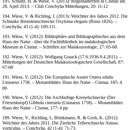
195. Schultz, H. & Wiese, V. (2013): Regionaltreffen in Cismar am
28. April 2013. – Club Conchylia Mitteilungen, 20: 11-12
194. Wiese, V. & Richling, I. (2013): Weichtier des Jahres 2012. Die
Schlanke Bernsteinschnecke Oxyloma elegans (Risso 1826). –
Conchylia, 43 (1-4): 109-111.
193. Wiese, V. (2012): Bibliophiles und Bibliographisches aus dem
Haus der Natur - über die Fachbibliothek im malakologischen
Museum in Cismar. – Schriften zur Malakozoologie, 27: 65-68.
192. Wiese, V. (2012): Wolfgang Graack (17.6.1936-9.4.2011). –
Mitteilungen der Deutschen Malakozoologischen Gesellschaft, 87:
67-68
191. Wiese, V. (2012): Die Europäische Auster Ostrea edulis
Linnaeus 1758. – Monatsblätter. Haus der Natur – Cismar, 185: 4
pp.
190. Wiese, V. (2012): Die Aschfarbige Kreiselschnecke (Der
Friesenknopf) Gibbula cineraria (Linnaeus 1758). – Monatsblätter.
Haus der Natur – Cismar, 177: 4 pp.
189. Wiese, V., Richling, I., Brinkmann, R. & Groh, K. (2012):
Weichtier des Jahres 2011. Die Zierliche Tellerschnecke Anisus
vorticulus. – Conchylia, 42 (1-4): 71-73.