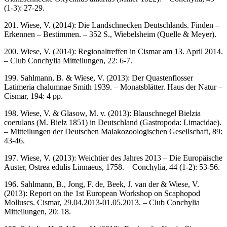
(1-3): 27-29.
201. Wiese, V. (2014): Die Landschnecken Deutschlands. Finden –
Erkennen – Bestimmen. – 352 S., Wiebelsheim (Quelle & Meyer).
200. Wiese, V. (2014): Regionaltreffen in Cismar am 13. April 2014.
– Club Conchylia Mitteilungen, 22: 6-7.
199. Sahlmann, B. & Wiese, V. (2013): Der Quastenflosser
Latimeria chalumnae Smith 1939. – Monatsblätter. Haus der Natur –
Cismar, 194: 4 pp.
198. Wiese, V. & Glasow, M. v. (2013): Blauschnegel Bielzia
coerulans (M. Bielz 1851) in Deutschland (Gastropoda: Limacidae).
– Mitteilungen der Deutschen Malakozoologischen Gesellschaft, 89:
43-46.
197. Wiese, V. (2013): Weichtier des Jahres 2013 – Die Europäische
Auster, Ostrea edulis Linnaeus, 1758. – Conchylia, 44 (1-2): 53-56.
196. Sahlmann, B., Jong, F. de, Beek, J. van der & Wiese, V.
(2013): Report on the 1st European Workshop on Scaphopod
Molluscs. Cismar, 29.04.2013-01.05.2013. – Club Conchylia
Mitteilungen, 20: 18.