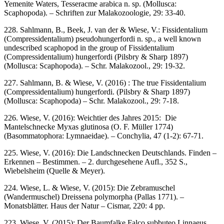
Yemenite Waters, Tesseracme arabica n. sp. (Mollusca:
Scaphopoda). – Schriften zur Malakozoologie, 29: 33-40.
228. Sahlmann, B., Beek, J. van der & Wiese, V.: Fissidentalium
(Compressidentalium) pseudohungerfordi n. sp., a well known
undescribed scaphopod in the group of Fissidentalium
(Compressidentalium) hungerfordi (Pilsbry & Sharp 1897)
(Mollusca: Scaphopoda). – Schr. Malakozool., 29: 19-32.
227. Sahlmann, B. & Wiese, V. (2016) : The true Fissidentalium
(Compressidentalium) hungerfordi. (Pilsbry & Sharp 1897)
(Mollusca: Scaphopoda) – Schr. Malakozool., 29: 7-18.
226. Wiese, V. (2016): Weichtier des Jahres 2015: Die
Mantelschnecke Myxas glutinosa (O. F. Müller 1774)
(Basommatophora: Lymnaeidae). – Conchylia, 47 (1-2): 67-71.
225. Wiese, V. (2016): Die Landschnecken Deutschlands. Finden –
Erkennen – Bestimmen. – 2. durchgesehene Aufl., 352 S.,
Wiebelsheim (Quelle & Meyer).
224. Wiese, L. & Wiese, V. (2015): Die Zebramuschel
(Wandermuschel) Dreissena polymorpha (Pallas 1771). –
Monatsblätter. Haus der Natur – Cismar, 220: 4 pp.
223. Wiese, V. (2015): Der Baumfalke Falco subbuteo Linnaeus