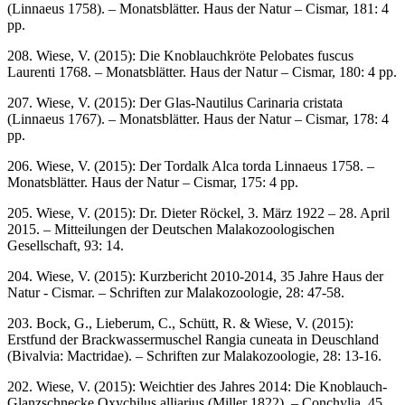
(Linnaeus 1758). – Monatsblätter. Haus der Natur – Cismar, 181: 4
pp.
208. Wiese, V. (2015): Die Knoblauchkröte Pelobates fuscus
Laurenti 1768. – Monatsblätter. Haus der Natur – Cismar, 180: 4 pp.
207. Wiese, V. (2015): Der Glas-Nautilus Carinaria cristata
(Linnaeus 1767). – Monatsblätter. Haus der Natur – Cismar, 178: 4
pp.
206. Wiese, V. (2015): Der Tordalk Alca torda Linnaeus 1758. –
Monatsblätter. Haus der Natur – Cismar, 175: 4 pp.
205. Wiese, V. (2015): Dr. Dieter Röckel, 3. März 1922 – 28. April
2015. – Mitteilungen der Deutschen Malakozoologischen
Gesellschaft, 93: 14.
204. Wiese, V. (2015): Kurzbericht 2010-2014, 35 Jahre Haus der
Natur - Cismar. – Schriften zur Malakozoologie, 28: 47-58.
203. Bock, G., Lieberum, C., Schütt, R. & Wiese, V. (2015):
Erstfund der Brackwassermuschel Rangia cuneata in Deuschland
(Bivalvia: Mactridae). – Schriften zur Malakozoologie, 28: 13-16.
202. Wiese, V. (2015): Weichtier des Jahres 2014: Die Knoblauch-
Glanzschnecke Oxychilus alliarius (Miller 1822). – Conchylia, 45