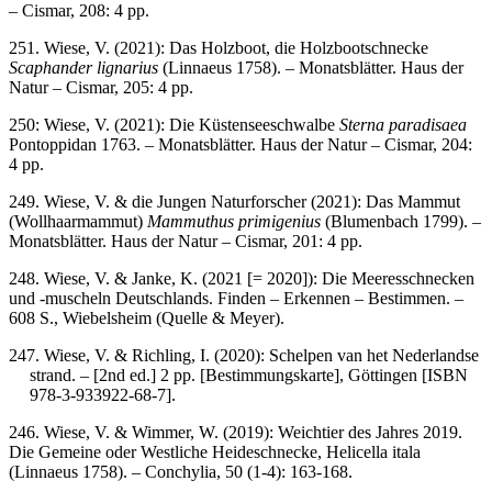
– Cismar, 208: 4 pp.
251. Wiese, V. (2021): Das Holzboot, die Holzbootschnecke
Scaphander lignarius
(Linnaeus 1758). – Monatsblätter. Haus der
Natur – Cismar, 205: 4 pp.
250: Wiese, V. (2021): Die Küstenseeschwalbe
Sterna paradisaea
Pontoppidan 1763. – Monatsblätter. Haus der Natur – Cismar, 204:
4 pp.
249. Wiese, V. & die Jungen Naturforscher (2021): Das Mammut
(Wollhaarmammut)
Mammuthus primigenius
(Blumenbach 1799). –
Monatsblätter. Haus der Natur – Cismar, 201: 4 pp.
248. Wiese, V. & Janke, K. (2021 [= 2020]): Die Meeresschnecken
und -muscheln Deutschlands. Finden – Erkennen – Bestimmen. –
608 S., Wiebelsheim (Quelle & Meyer).
247. Wiese, V. & Richling, I. (2020): Schelpen van het Nederlandse
strand. – [2nd ed.] 2 pp. [Bestimmungskarte], Göttingen [ISBN
978-3-933922-68-7].
246. Wiese, V. & Wimmer, W. (2019): Weichtier des Jahres 2019.
Die Gemeine oder Westliche Heideschnecke, Helicella itala
(Linnaeus 1758). – Conchylia, 50 (1-4): 163-168.