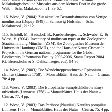
Malakologisches und Museales aus dem kleinen Dorf in die große
Welt. -- Schr. Malakozool., 21: 39-62.
116. Wiese, V. (2004): Zur aktuellen Bestandssituation von Vertigo
moulinsiana (Dupuy 1849) in Schleswig-Holstein. -- Schr.
Malakozool., 21: 12.
115. Schrödl, M., Hausdorf, B., Knebelsberger, T., Schwabe, E. &
Wiese, V. (2004). Inventory of molluscan types at the Zoologische
Staatssammlung München (ZSM), the Zoologisches Museum der
Universität Hamburg (ZMH), and the Haus der Natur, Cismar. In:
Projects in the German national programme for the Global
Biodiversity Information Facility 2003-2006, Status Report 2004
(G. Berendsohn & S. Oehlschlaeger, eds): 94-95
114. Wiese, V. (2003): Die Wendeltreppenschnecke Epitonium
clathrus (Linnaeus 1758). – Monatsblätter. Haus der Natur – Cismar,
78: 4 pp.
113. Wiese, V. (2003): Die Europäische Sumpfschildkröte Emys
orbicularis (Linnaeus 1758). – Monatsblätter. Haus der Natur –
Cismar, 77: 4 pp.
112. Wiese, V. (2003): Das Perlboot (Nautilus) Nautilus pompilius
Linnaeus 1758. – Monatsblätter. Haus der Natur – Cismar, 75: 4 pp.