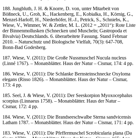
188. Jungbluth, J. H. & Knorre, D. von, unter Mitarbeit von
Bößneck, U., Groh, K., Hackenberg, E., Kobialka, H., Körnig, G.,
Menzel-Harloff, H., Niederhöfer, H.-J., Petrick, S., Schniebs, K.,
Wiese, V., Wimmer, W. & Zettler, M. L. (2012 = „2011“): Rote Liste
der Binnenmollusken (Schnecken und Muscheln; Gastropoda et
Bivalvia) Deutschlands. 6. überarbeitete Fassung. Stand Februar
2010. – Naturschutz und Biologische Vielfalt, 70(3): 647-708,
Bonn-Bad Godesberg.
187. Wiese, V. (2011): Die Große Nussmuschel Nucula nucleus
(Linné 1767). – Monatsblätter. Haus der Natur – Cismar, 174: 4 pp.
186. Wiese, V. (2011): Die Schlanke Bernsteinschnecke Oxyloma
elegans (Risso 1826). – Monatsblätter. Haus der Natur – Cismar,
173: 4 pp.
185. Seel, J. & Wiese, V. (2011): Der Seeskorpion Myoxocephalus
scorpius (Linnaeus 1758). – Monatsblätter. Haus der Natur –
Cismar, 172: 4 pp.
184. Wiese, V. (2011): Die Brandseeschwalbe Sterna sandvicensis
Latham 1787. – Monatsblätter. Haus der Natur – Cismar, 171: 4 pp.
183. Wiese, V. (2011): Die Pfeffermuschel Scrobicularia plana (Da