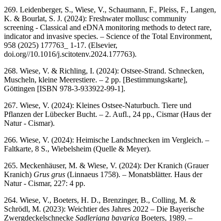
269. Leidenberger, S., Wiese, V., Schaumann, F., Pleiss, F., Langen,
K. & Bourlat, S. J. (2024): Freshwater mollusc community
screening - Classical and eDNA monitoring methods to detect rare,
indicator and invasive species. – Science of the Total Environment,
958 (2025) 177763_ 1-17. (Elsevier,
doi.org//10.1016/j.scitotenv.2024.177763).
268. Wiese, V. & Richling, I. (2024): Ostsee-Strand. Schnecken,
Muscheln, kleine Meerestiere. – 2 pp. [Bestimmungskarte],
Göttingen [ISBN 978-3-933922-99-1].
267. Wiese, V. (2024): Kleines Ostsee-Naturbuch. Tiere und
Pflanzen der Lübecker Bucht. – 2. Aufl., 24 pp., Cismar (Haus der
Natur - Cismar).
266. Wiese, V. (2024): Heimische Landschnecken im Vergleich. –
Faltkarte, 8 S., Wiebelsheim (Quelle & Meyer).
265. Meckenhäuser, M. & Wiese, V. (2024): Der Kranich (Grauer
Kranich)
Grus grus
(Linnaeus 1758). – Monatsblätter. Haus der
Natur - Cismar, 227: 4 pp.
264. Wiese, V., Boeters, H. D., Brenzinger, B., Colling, M. &
Schrödl, M. (2023): Weichtier des Jahres 2022 – Die Bayerische
Zwergdeckelschnecke
Sadleriana bavarica
Boeters, 1989. –