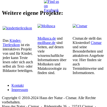
Weitere eigene Projekte:
Mollusca.de
und
Cismar.de stellt das
Das
Kinder-
mollbase.de
sind
Klosterdorf
Cismar
Tierlexikon
ist ein
Seiten, auf denen
und seine
interaktives Projekt
viele
Besonderheiten und
von und für Kinder,
wissenschaftliche
attraktiven Angebote
jeder kann Texte
Informationen über
vor. Hier finden sie
lesen oder sich auch
Mollusken und
auch
selbst als Text- oder
Malakozoologie zu
Terminhinweise und
Bildautor beteiligen.
finden sind.
Informationen.
Kontakt
Impressum
Copyright © 2010-2024 Haus der Natur - Cismar. Alle Rechte
vorbehalten.
Haus der Natur - Cismar · Bäderstraße 26 · 23743 Cismar ·